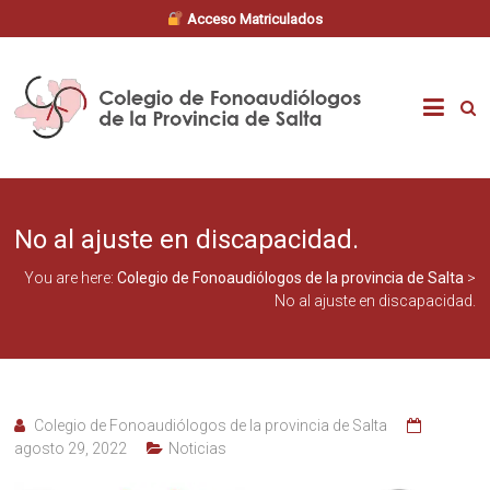
Acceso Matriculados
Skip
to
Colegio
content
de
Fonoaudiólogos
No al ajuste en discapacidad.
de
You are here:
Colegio de Fonoaudiólogos de la provincia de Salta
>
la
No al ajuste en discapacidad.
provincia
de
Colegio de Fonoaudiólogos de la provincia de Salta
Salta
agosto 29, 2022
Noticias