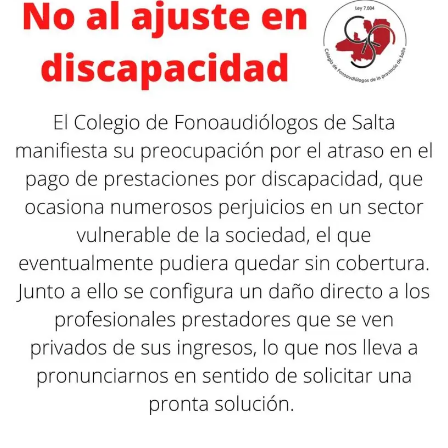
colegio
fono
salta