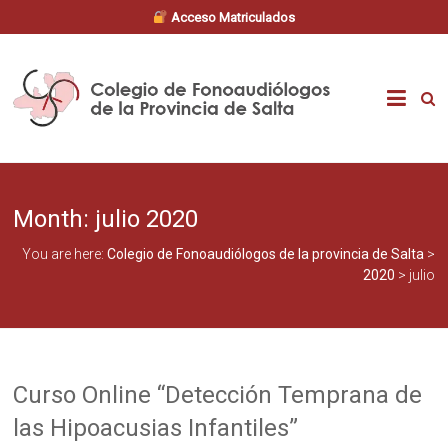
Acceso Matriculados
Skip
to
Colegio
content
de
Fonoaudiólogos
Month:
julio 2020
de
You are here:
Colegio de Fonoaudiólogos de la provincia de Salta
>
la
2020
>
julio
provincia
de
Curso Online “Detección Temprana de
Salta
las Hipoacusias Infantiles”