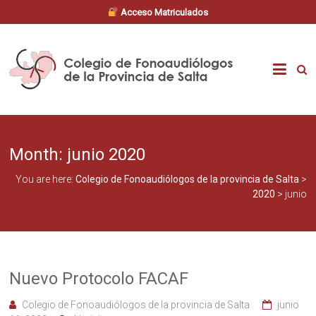
Acceso Matriculados
Skip
to
Colegio
content
de
Fonoaudiólogos
Month:
junio 2020
de
You are here:
Colegio de Fonoaudiólogos de la provincia de Salta
>
la
2020
>
junio
provincia
de
Nuevo Protocolo FACAF
Salta
Colegio de Fonoaudiólogos de la provincia de Salta
junio