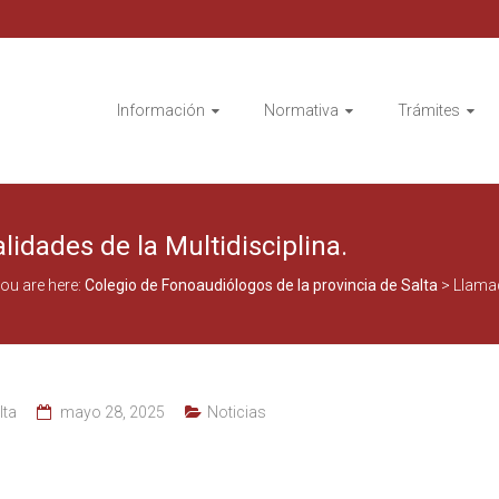
Información
Normativa
Trámites
idades de la Multidisciplina.
ou are here:
Colegio de Fonoaudiólogos de la provincia de Salta
>
Llamad
lta
mayo 28, 2025
Noticias