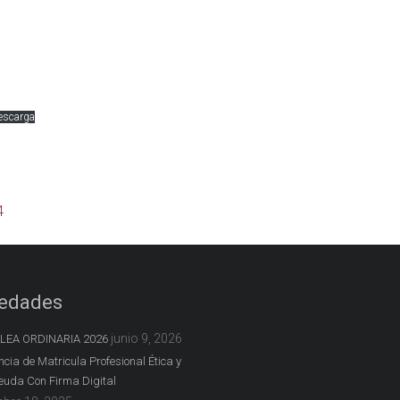
escarga
4
edades
junio 9, 2026
EA ORDINARIA 2026
cia de Matricula Profesional Ética y
euda Con Firma Digital