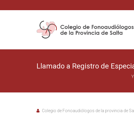
Skip
to
Colegio
content
de
Fonoaudiólogos
de
Llamado a Registro de Especial
Y
la
provincia
de
Colegio de Fonoaudiólogos de la provincia de Sa
Salta