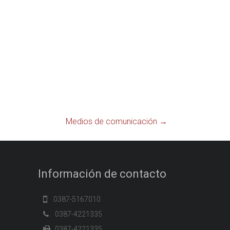
Medios de comunicación
→
Información de contacto
0387-5167010
0387-4221335
0387-4221335