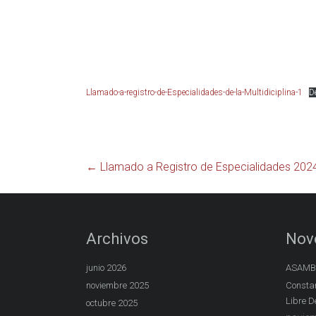
Llamado-a-registro-de-Especialidades-de-la-Multidiciplina-1
D
←
Llamado a Registro de Especialidades 202
Archivos
Nov
junio 2026
ASAMBL
noviembre 2025
Constan
Libre D
octubre 2025