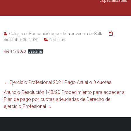
colegio
Especialidades
fono
salta
Colegio de Fonoaudiólogos de la provincia de Salta
diciembre 30, 2020
Noticias
Res-147-2020
Descarga
←
Ejercicio Profesional 2021 Pago Anual o 3 cuotas
Anuncio Resolución 148/20 Procedimiento para acceder a
Plan de pago por cuotas adeudadas de Derecho de
ejercicio Profesional
→