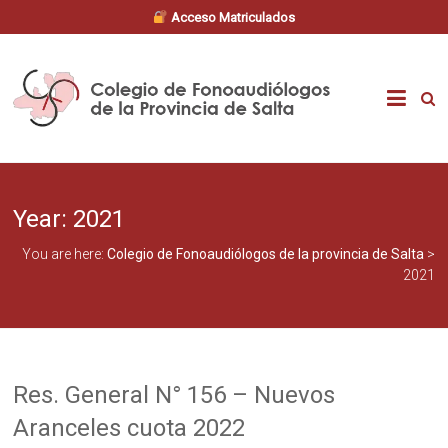
Acceso Matriculados
Skip
to
Colegio
content
de
Fonoaudiólogos
Year:
2021
de
You are here:
Colegio de Fonoaudiólogos de la provincia de Salta
>
la
2021
provincia
de
Res. General N° 156 – Nuevos
Salta
Aranceles cuota 2022